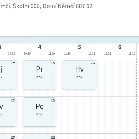
mčí, Školní 606, Dolní Němčí 687 62
3
4
5
6
10:25
10:35
11:20
11:30
12:15
12:25
13:10
č27
č27
č27
j
Pr
Hv
Si
KrSi
KrSi
č27
č27
v
Pc
Si
KrSi
č27
č27