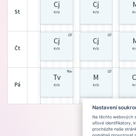
Cj
Cj
st
KrSi
KrSi
Kr
č27
č27
Cj
Cj
čt
KrSi
KrSi
Kr
Plav
č27
Tv
M
C
pá
KrSi
KrSi
Kr
Nastavení soukro
Na těchto webových st
síťové identifikátory,
procházíte naše strán
pomáhají provozovat a 