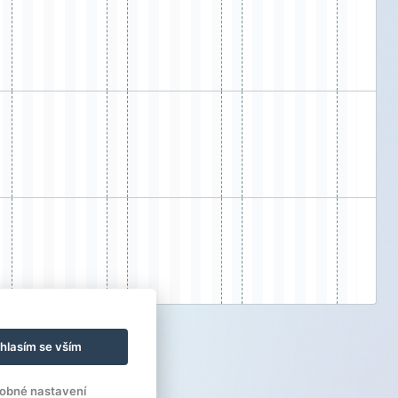
hlasím se vším
obné nastavení