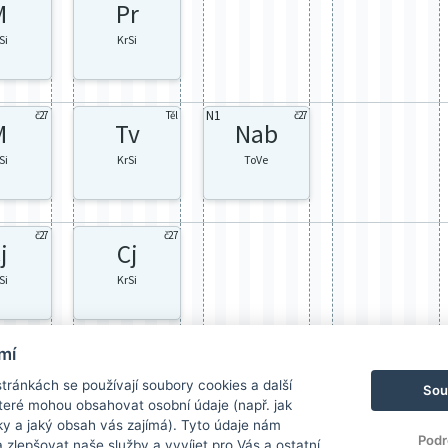
M
Pr
Si
KrSi
N1
č27
Těl
č27
M
Tv
Nab
Si
KrSi
ToVe
č27
č27
j
Cj
Si
KrSi
mí
ránkách se používají soubory cookies a další
Sou
 které mohou obsahovat osobní údaje (např. jak
ky a jaký obsah vás zajímá). Tyto údaje nám
Podr
zlepšovat naše služby a vyvíjet pro Vás a ostatní