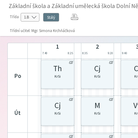
Základní škola a Základní umělecká škola Dolní Ně
Třída
Stálý
Třídní učitel: Mgr. Simona Krchňáčková
1
2
7:40
8:25
8:35
9:20
9:40
č27
č27
Th
Cj
C
po
KrSi
KrSi
Kr
č27
č27
Cj
M
V
út
KrSi
KrSi
Kr
č27
č27