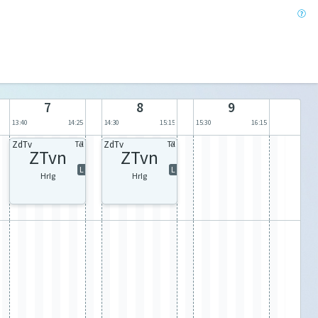
7
8
9
13:40
14:25
14:30
15:15
15:30
16:15
ZdTv
ZdTv
Těl
Těl
ZTvn
ZTvn
L
L
HrIg
HrIg