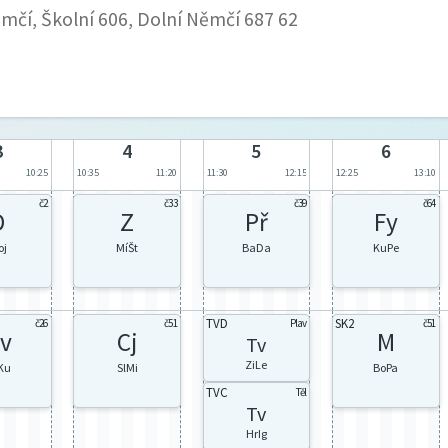
mčí, Školní 606, Dolní Němčí 687 62
3
4
5
6
10:25
10:35
11:20
11:30
12:15
12:25
13:10
č2
č33
č39
č64
D
Z
Př
Fy
oj
MíŠt
BaDa
KuPe
TVD
SK2
č26
č51
Plav
č51
v
Cj
M
Tv
ZiLe
Ku
SlMi
BoPa
TVC
Těl
Tv
HrIg