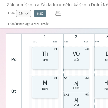
Základní škola a Základní umělecká škola Dolní Ně
Třída
Stálý
Třídní učitel: Mgr. Michal Slinták
1
2
7:40
8:25
8:35
9:20
9:40
č51
č33
Th
VO
po
SlMi
MíŠt
St
SK1
č51
č63
M
H
Aj
EbDa
BoPa
Pe
út
SK2
č62
Aj
VyVl