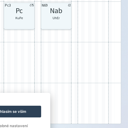
Pc3
N69
č75
č2
Pc
Nab
KuPe
UhEr
hlasím se vším
obné nastavení