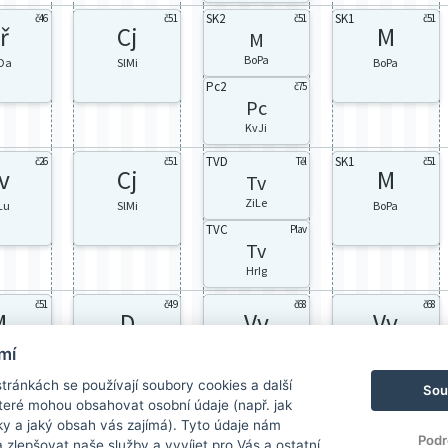
SK2
SK1
č46
č51
č51
č51
ř
Cj
M
M
BoPa
Da
SlMi
BoPa
Pc2
č75
Pc
KvJi
TVD
SK1
č26
č51
Těl
č51
v
Cj
M
Tv
ZiLe
Lu
SlMi
BoPa
TVC
Plav
Tv
HrIg
č51
č49
č68
č68
M
D
Vv
Vv
Pa
Stoj
MlPe
MlPe
mí
ránkách se používají soubory cookies a další
Sou
 které mohou obsahovat osobní údaje (např. jak
ky a jaký obsah vás zajímá). Tyto údaje nám
Podr
zlepšovat naše služby a vyvíjet pro Vás a ostatní